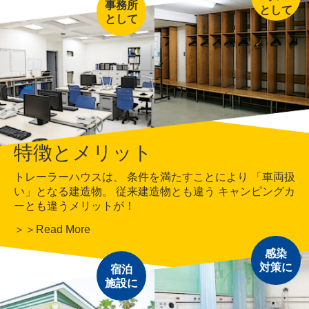
事務所
として
として
特徴とメリット
トレーラーハウスは、
条件を満たすことにより
「車両扱
い」となる建造物。
従来建造物とも違う
キャンピングカ
ーとも違うメリットが！
＞＞Read More
感染
対策に
宿泊
施設に