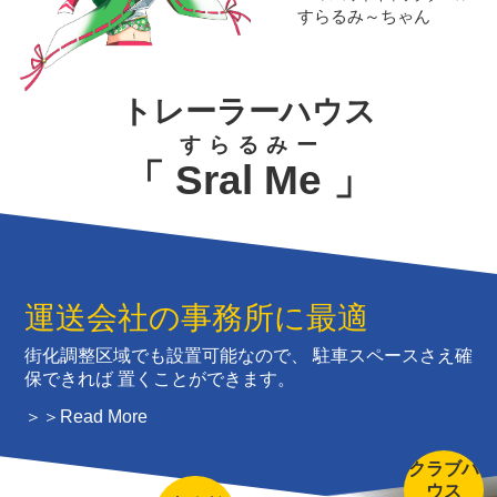
すらるみ～ちゃん
トレーラーハウス
すらるみー
「
Sral Me
」
運送会社の
事務所に最適
街化調整区域でも設置可能なので、
駐車スペースさえ確
保できれば
置くことができます。
＞＞Read More
クラブハ
ウス