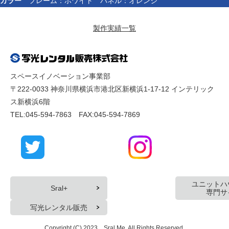
カラー
フレーム：ホワイト パネル：オレンジ
製作実績一覧
スペースイノベーション事業部
〒222-0033 神奈川県横浜市港北区新横浜1-17-12 インテリック
ス新横浜6階
TEL:045-594-7863 FAX:045-594-7869
ユニットハ
Sral+
専門サ
写光レンタル販売
Copyright (C) 2023 Sral Me. All Rights Reserved.