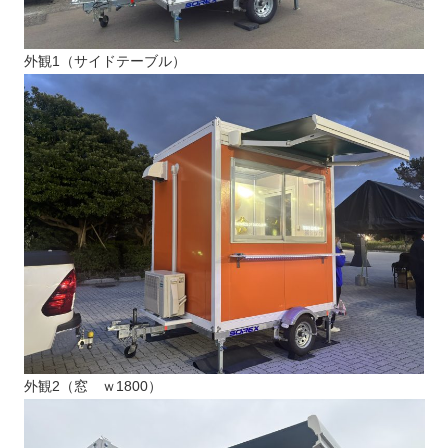
外観1（サイドテーブル）
外観2（窓 ｗ1800）