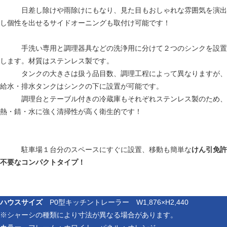
日差し除けや雨除けにもなり、見た目もおしゃれな雰囲気を演出
し個性を出せるサイドオーニングも取付け可能です！
手洗い専用と調理器具などの洗浄用に分けて２つのシンクを設置
します。材質はステンレス製です。
タンクの大きさは扱う品目数、調理工程によって異なりますが、
給水・排水タンクはシンクの下に設置が可能です。
調理台とテーブル付きの冷蔵庫もそれぞれステンレス製のため、
熱・錆・水に強く清掃性が高く衛生的です！
駐車場１台分のスペースにすぐに設置、移動も簡単な
けん引免許
不要なコンパクトタイプ！
ハウスサイズ
P0型キッチントレーラー W1,876×H2,440
※シャーシの種類により寸法が異なる場合があります。